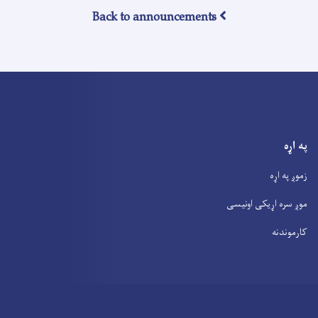
Back to announcements
په اړه
زموږ په اړه
موږ سره اړیکی اونیسی
کارموندنه