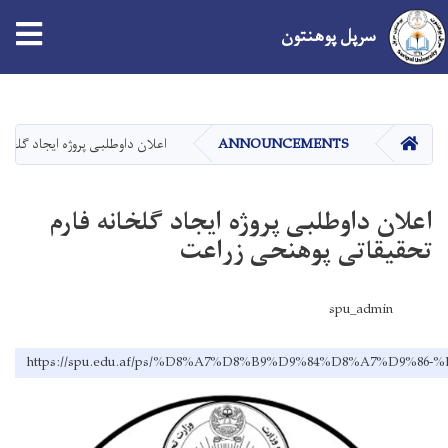
سرپل پوهنتون
اصلي
منځپانګه
دانګل
کور
ANNOUNCEMENTS
اعلان داوطلبی پروژه ایجاد گلخا
اعلان داوطلبی پروژه ایجاد گلخانه فارم
تحقیقاتی پوهنحی زراعت
spu_admin
https://spu.edu.af/ps/%D8%A7%D8%B9%D9%84%D8%A7