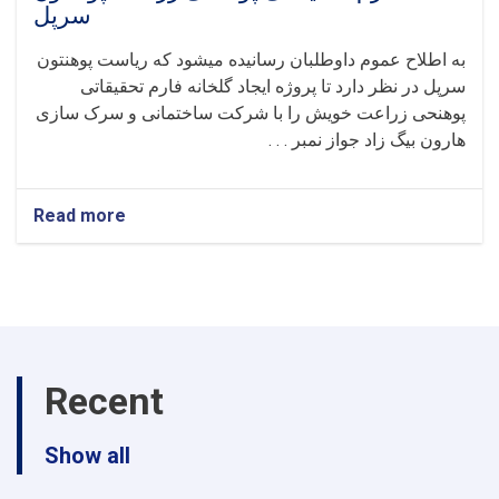
سرپل
به اطلاح عموم داوطلبان رسانیده میشود که ریاست پوهنتون
سرپل در نظر دارد تا پروژه ایجاد گلخانه فارم تحقیقاتی
پوهنحی زراعت خویش را با شرکت ساختمانی و سرک سازی
هارون بیگ زاد جواز نمبر . . .
Read more
about
اطلاعیه
تصمیم
اعطای
قراداد
پروژه
ایجاد
گلخانه
Recent
فارم
تحقیقاتی
پوهنحی
Show all
زراعت
پوهنتون