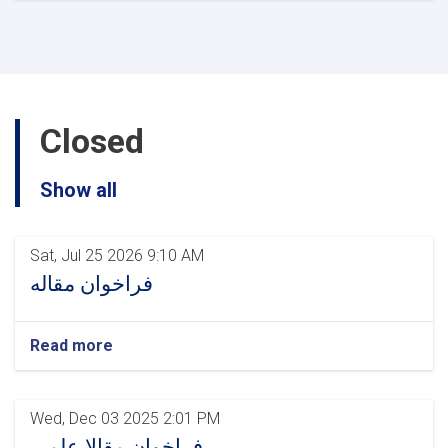
داوطلبی
پروژه
کانکریت
ریزی
سرک
ها
Closed
موزائیک
کاری
پیاده
Show all
راه،
کندن
کاری
و
Sat, Jul 25 2026 9:10 AM
لیول
فراخوان مقاله
کاری
صحن
پوهنتون
Read more
سرپل
Wed, Dec 03 2025 2:01 PM
فراخوان مقالا علمی