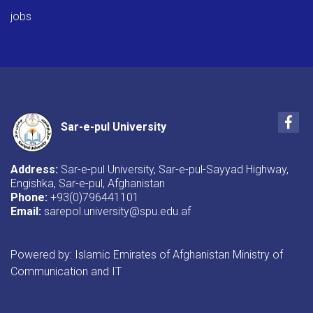
jobs
Fac
Sar-e-pul University
Address:
Sar-e-pul University, Sar-e-pul-Sayyad Highway,
Engishka, Sar-e-pul, Afghanistan
Phone:
+93(0)796441101
Email:
sarepol.university@spu.edu.af
Powered by: Islamic Emirates of Afghanistan Ministry of
Communication and IT