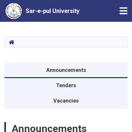
Tog
Sar-e-pul University
Skip
to
main
HOME
content
Announcements menu
Announcements
Tenders
Vacancies
Announcements