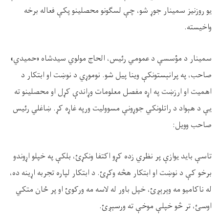
یو روزنیز سمینار جوړ شو، چې لسګونو محصلینو پکې فعاله برخه
واخیسته.
سمینار د مؤسسې د عمومي رئیس، الحاج مولوي سیدشاه «حمیدي»
صاحب، په پرانېستونکې وینا پیل شو. نوموړي د نوښت او ابتکار د
اهمیت او ارزښت په اړه مفصل معلومات وړاندې کړل او محصلینو ته
یې د هېواد د راتلونکي جوړونې مسوولیت ورپه غاړه کړ. ښاغلي رئیس
صاحب وویل:
تاسې باید یوازې پر نظري زده کړو اکتفا ونکړئ، بلکې په خپلو اړوندو
برخو کې د نوښت او ابتکار هڅه وکړئ. د ابتکار لپاره تجربه اړینه ده،
له ناکامیو مه وېرېږئ، خپل باور له لاسه مه ورکوئ او پر ځان متکي
اوسئ، تر څو خپلې موخې ته ورسېږئ.