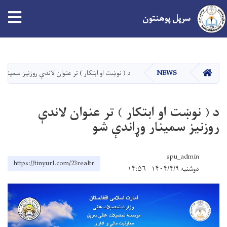
سرپل پوهنتون
اصلي
منځپانګه
دانګل
کور
NEWS
د ( نوښت او ابتکار ) تر عنوان لاندې روزنیز سمینار
د ( نوښت او ابتکار ) تر عنوان لاندې
روزنیز سمینار وړاندې شو
spu_admin
https://tinyurl.com/23realtr
دوشنبه ۱۴۰۴/۴/۹ - ۱۴:۵۶