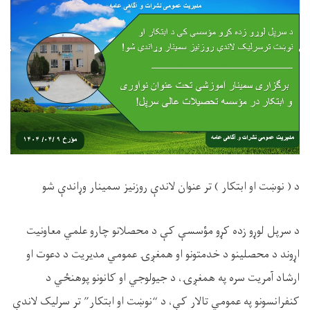
د ( نوښت او ابتکار ) تر عنوان لاندې روزنیز سمینار وړاندې شو
د سرپل لوړو زده کړو مؤسسې کې د محصلانو چارو علمي معاونیت
اړوند د محصلینو د خدمتونو او همغږۍ عمومي مدیریت د دعوت او
ارشاد آمریت سره په همغږۍ، د جیولوجي او کانونو پوهنځي د
کنفرانسونو په عمومي تالار کې، د “نوښت او ابتکار” تر سرلیک لاندې