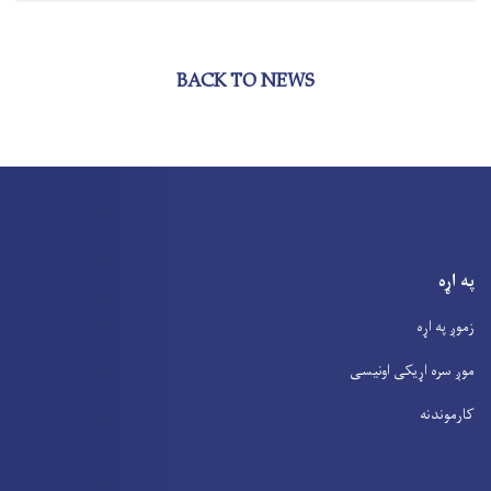
BACK TO NEWS
په اړه
زموږ په اړه
موږ سره اړیکی اونیسی
کارموندنه