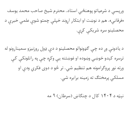
ورپسې د شرعیاتو پوهنځي استاد، محترم شیخ صاحب محمد یوسف
«فرقاني»، هم د نوښت او ابتکار اړوند خپلې چمتو شوې علمي خبرې د
محصلینو سره شریکې کړې.
د یادونې وړ ده چې ګډونوالو محصلینو د دې ډول روزنیزو سمینارونو له
ترسره کېدو خوښي وښوده او غوښتنه یې وکړه چې په راتلونکې کې
ورته نور پروګرامونه هم تنظیم شي، تر څو د دوی فکري ودې او
مسلکي پرمختګ ته زمینه برابره شي.
نېټه د ۱۴۰۴ کال د چنګاښ (سرطان) ۹ مه